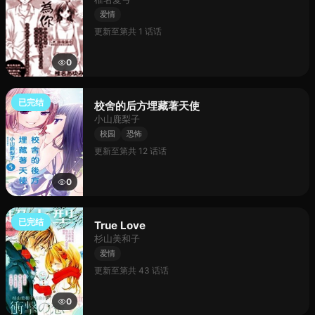
爱情
更新至第共 1 话话
0
已完结
校舍的后方埋藏著天使
小山鹿梨子
校园
恐怖
更新至第共 12 话话
0
已完结
True Love
杉山美和子
爱情
更新至第共 43 话话
0