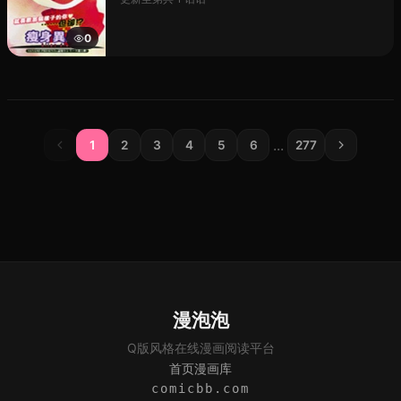
0
...
1
2
3
4
5
6
277
漫泡泡
Q版风格在线漫画阅读平台
首页
漫画库
comicbb.com