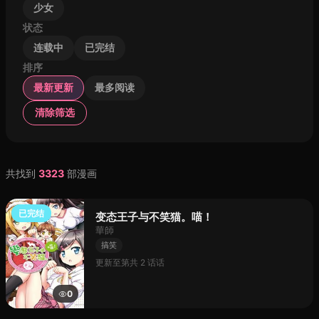
少女
状态
连载中
已完结
排序
最新更新
最多阅读
清除筛选
共找到
3323
部漫画
已完结
变态王子与不笑猫。喵！
華師
搞笑
更新至第共 2 话话
0