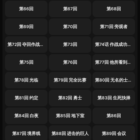
第66回
第67回
第68回
第69回
第70回
第71回 旁观者
第72回 夺回作战前夜
第73回
第74话 作战成功条件
第75回
第76回
第77回 他所看到的世界
第78回 光临
第79回 完全比赛
第80回 无名的士兵们
第81回 约定
第82回 勇士
第83回 生死抉择
第84回 白夜
第85回 地下室
第86回
第87回 境界线
第88回 进击的巨人
第89回 会议