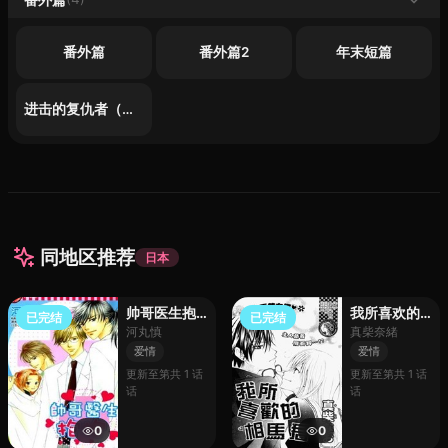
番外篇
番外篇2
年末短篇
进击的复仇者（漫威-复仇者联盟X进击的巨人短篇）
同地区推荐
日本
帅哥医生抱抱
我所喜欢的相马君
已完结
已完结
河丸慎
真柴奈緒
爱情
爱情
更新至第共 1 话
更新至第共 1 话
话
话
0
0