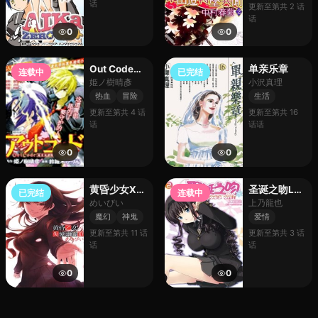
话
更新至第共 2 话
话
0
0
Out Code超常犯罪特务搜查官
单亲乐章
连载中
已完结
姫ノ樹晴彥
小沢真理
热血
冒险
生活
更新至第共 4 话
更新至第共 16
话
话话
0
0
黄昏少女X记忆丧失
圣诞之吻Love goes on！
已完结
连载中
めいびい
上乃龍也
魔幻
神鬼
爱情
更新至第共 11 话
更新至第共 3 话
话
话
0
0