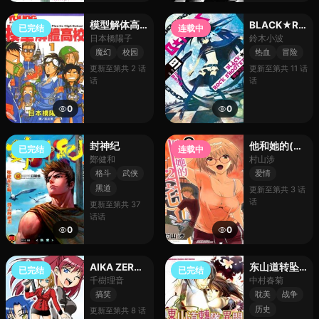
模型解体高校
BLACK★ROCK SHOOTER 无垢之魂
已完结
连载中
日本橋陽子
鈴木小波
魔幻
校园
热血
冒险
更新至第共 2 话
更新至第共 11 话
话
话
0
0
封神纪
他和她的(宅)2
已完结
连载中
鄭健和
村山涉
格斗
武侠
爱情
黑道
更新至第共 3 话
话
更新至第共 37
话话
0
0
AIKA ZEROキュート
东山道转坠异闻
已完结
已完结
千樹理音
中村春菊
搞笑
耽美
战争
历史
更新至第共 8 话