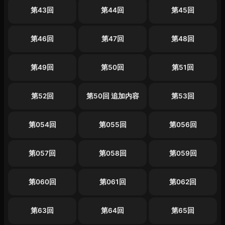
第43回
第44回
第45回
第46回
第47回
第48回
第49回
第50回
第51回
第52回
第50回 追加内容
第53回
第054回
第055回
第056回
第057回
第058回
第059回
第060回
第061回
第062回
第63回
第64回
第65回