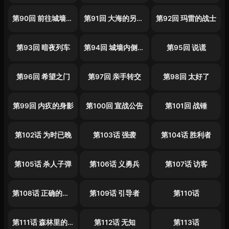
第90回 前往城墙的另一头
第91回 大海的另一头
第92回 玛雷的战士
第93回 暗夜列车
第94回 城墙内侧的少年
第95回 说谎
第96回 希望之门
第97回 亲手转交
第98回 太好了
第99回 内疚的身影
第100回 宣战公告
第101回 战锤
第102话 为时已晚
第103话 强袭
第104话 胜利者
第105话 杀人子弹
第106话 义勇兵
第107话 访客
第108话 正确的言论
第109话 引导者
第110话
第111话 森林里的孩子们
第112话 无知
第113话