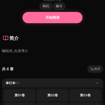
科幻
格斗
开始阅读
简介
蝙蝠侠_化身博士
共 6 章
倒序
单行本
(6)
第01卷
第02卷
第03卷