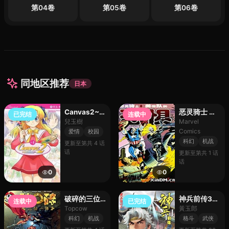
第04卷
第05卷
第06卷
同地区推荐
日本
Canvas2~彩虹色的图画~
恶灵骑士 美国队长恐惧
已完结
连载中
兒玉樹
Marvel
Comics
爱情
校园
科幻
机战
更新至第共 4 话
话
更新至第共 1 话
话
0
0
破碎的三位一体
神兵前传3乱世英雄
连载中
已完结
Topcow
黃玉郎
科幻
机战
格斗
武侠