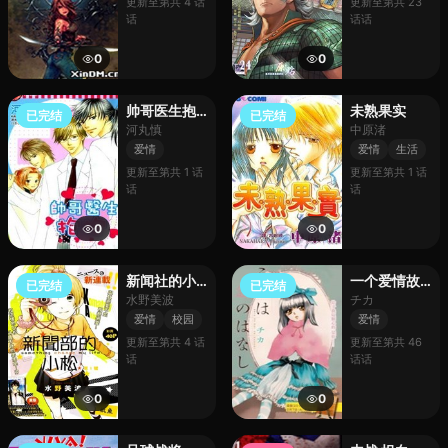
更新至第共 4 话
更新至第共 23
话
话话
0
0
帅哥医生抱抱
未熟果实
已完结
已完结
河丸慎
中原渚
爱情
爱情
生活
更新至第共 1 话
更新至第共 1 话
话
话
0
0
新闻社的小松
一个爱情故事
已完结
已完结
水野美波
チカ
爱情
校园
爱情
更新至第共 4 话
更新至第共 46
话
话话
0
0