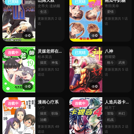
山姆大叔
南瓜牛奶糖
已完结
已完结
史蒂夫·達納爾
寄田美幸
生活
爱情
更新至第共 2 话
更新至第共 1 话
话
话
0
0
灵媒老师在身边
八神
连载中
已完结
松本英吉
鄧耀榮
搞笑
神鬼
格斗
武侠
更新至第共 52
更新至第共 5 话
话话
话
0
0
漫画心疗系
人造兵器卡提莎
连载中
连载中
ソウ
緒方丁
搞笑
职场
冒险
科幻
治癒
机战
更新至第共 49
更新至第共 2 话
话话
话