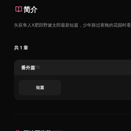
简介
矢萩隼人X肥田野健太郎最新短篇，少年路过夜晚的花园时
共 1 章
番外篇
(1)
短篇