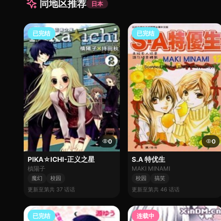
同地区推荐
日本
已完结
已完结
0
0
PIKA☆ICHI-正义之星
S.A 特优生
槙陽子
MAKI MINAMI
魔幻
校园
校园
搞笑
更新至第共 37 话话
更新至第共 46 话话
已完结
连载中