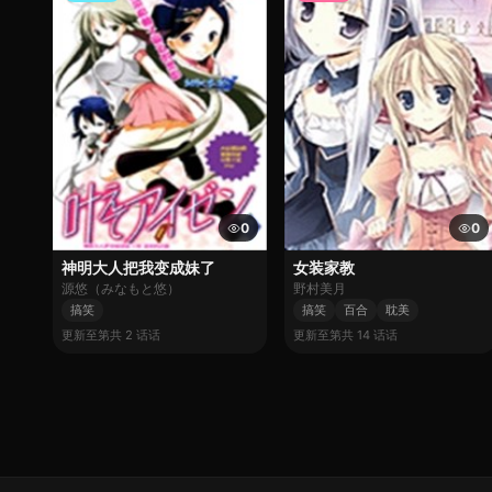
0
0
神明大人把我变成妹了
女装家教
源悠（みなもと悠）
野村美月
搞笑
搞笑
百合
耽美
更新至第共 2 话话
更新至第共 14 话话