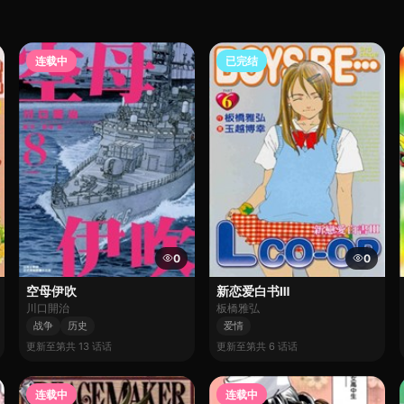
连载中
已完结
0
0
空母伊吹
新恋爱白书Ⅲ
川口開治
板橋雅弘
战争
历史
爱情
更新至第共 13 话话
更新至第共 6 话话
连载中
连载中