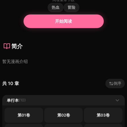
热血
冒险
开始阅读
简介
暂无漫画介绍
共 10 章
倒序
单行本
(10)
第01卷
第02卷
第03卷