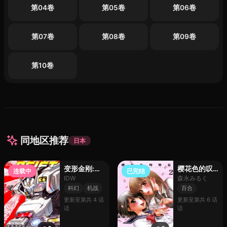
第04卷
第05卷
第06卷
第07卷
第08卷
第09卷
第10卷
同地区推荐
日本
变形金刚:浪剑客
樱花色的叹息
连载中
已完结
IDW
森永みるく
科幻
机战
百合
更新至第共 4 话
更新至第共 6 话
话
话