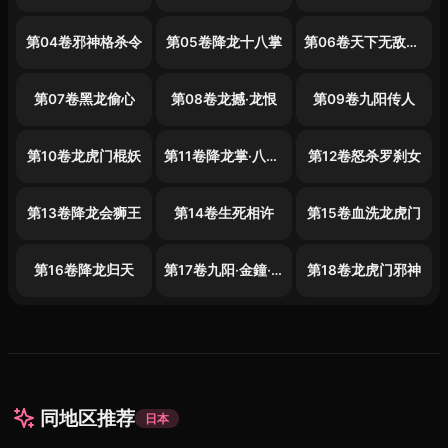
第04卷邪神格杀令
第05卷降龙十八掌
第06卷天下无敌易筋经
第07卷黑龙偷心
第08卷龙撼·龙恨
第09卷九阳传人
第10卷龙虎门棍妖
第11卷降龙掌·八杀爪
第12卷怒杀罗刹女
第13卷降龙会狮王
第14卷生死相许
第15卷血洗龙虎门
第16卷降龙归天
第17卷九阳·金鐘·龙虎气
第18卷龙虎门邪神
同地区推荐
日本