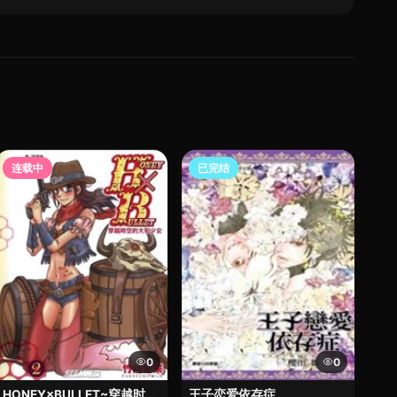
连载中
已完结
0
0
HONEY×BULLET~穿越时空的大和少女
王子恋爱依存症