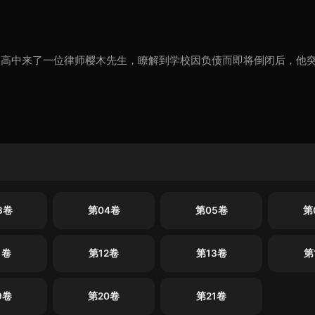
山高中来了一位律师樱木先生，瞭解到学校因负债而即将倒闭后，他突然
3卷
第04卷
第05卷
第
1卷
第12卷
第13卷
第
9卷
第20卷
第21卷