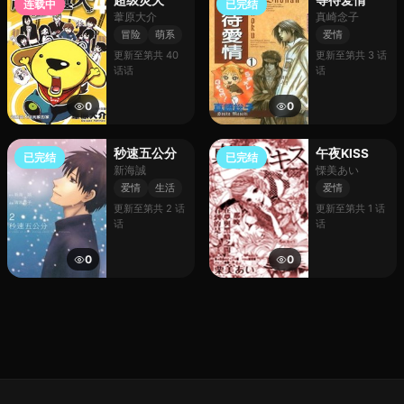
超级灵犬
等待爱情
连载中
已完结
葦原大介
真崎念子
冒险
萌系
爱情
更新至第共 40
更新至第共 3 话
话话
话
0
0
秒速五公分
午夜KISS
已完结
已完结
新海誠
慄美あい
爱情
生活
爱情
更新至第共 2 话
更新至第共 1 话
话
话
0
0