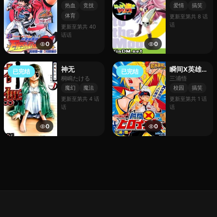
热血
竞技
爱情
搞笑
体育
更新至第共 8 话
话
更新至第共 40
话话
0
0
神无
瞬间X英雄主义
已完结
已完结
桐嶋たける
三浦悟
魔幻
魔法
校园
搞笑
更新至第共 4 话
更新至第共 1 话
话
话
0
0