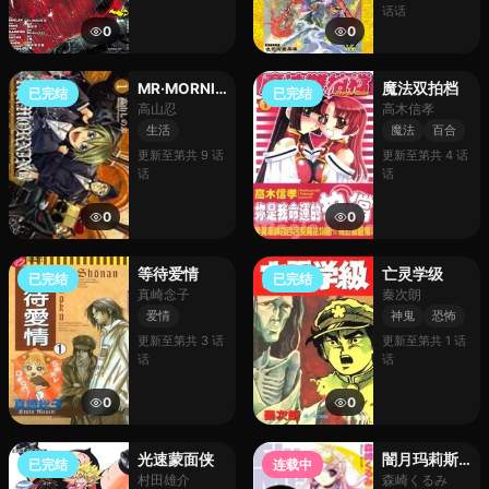
话话
0
0
MR·MORNING
魔法双拍档
已完结
已完结
高山忍
高木信孝
生活
魔法
百合
更新至第共 9 话
更新至第共 4 话
话
话
0
0
等待爱情
亡灵学级
已完结
已完结
真崎念子
秦次朗
爱情
神鬼
恐怖
更新至第共 3 话
更新至第共 1 话
话
话
0
0
光速蒙面侠
闇月玛莉斯(暗月玛莉斯)
已完结
连载中
村田雄介
森崎くるみ