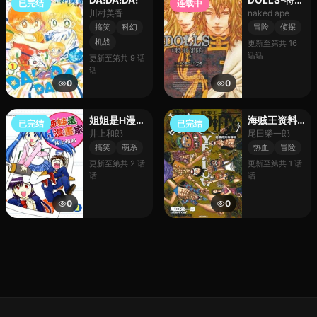
DA!DA!DA!
DOLLS-特刑部队
已完结
连载中
川村美香
naked ape
搞笑
科幻
冒险
侦探
机战
更新至第共 16
话话
更新至第共 9 话
话
0
0
姐姐是H漫画家
海贼王资料集-黄
已完结
已完结
井上和郎
尾田榮一郎
搞笑
萌系
热血
冒险
更新至第共 2 话
更新至第共 1 话
话
话
0
0