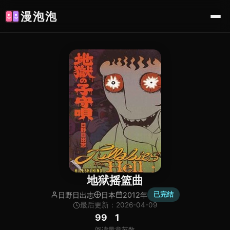
漫泡泡
地狱摇篮曲
日野日出志
日本
2012年
已完结
最后更新：2026-04-09
99
1
阅读量
章节数