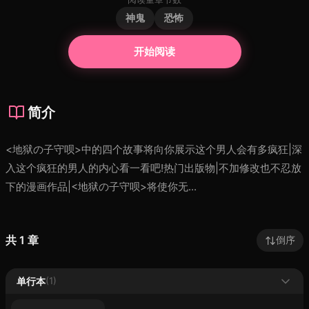
神鬼
恐怖
开始阅读
简介
<地狱の子守呗>中的四个故事将向你展示这个男人会有多疯狂|深
入这个疯狂的男人的内心看一看吧!热门出版物|不加修改也不忍放
下的漫画作品|<地狱の子守呗>将使你无...
共 1 章
倒序
单行本
(1)