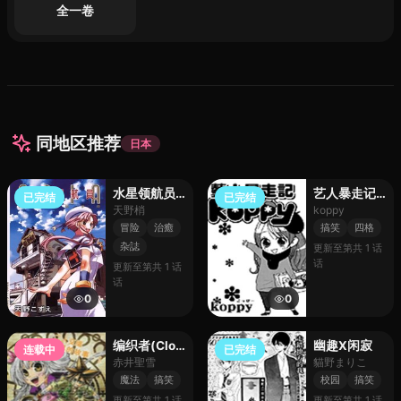
全一卷
同地区推荐
日本
水星领航员公式领航手册
艺人暴走记KOOPY
已完结
已完结
天野梢
koppy
冒险
治癒
搞笑
四格
杂誌
更新至第共 1 话
话
更新至第共 1 话
话
0
0
编织者(Cloth Weaver)
幽趣X闲寂
连载中
已完结
赤井聖雪
貓野まりこ
魔法
搞笑
校园
搞笑
更新至第共 1 话
更新至第共 1 话