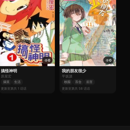
0
0
搞怪神明
我的朋友很少
原屋宏
平坂讀
搞笑
生活
校园
百合
后宫
更新至第共 1 话话
更新至第共 58 话话