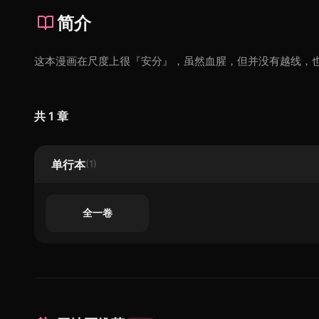
简介
这本漫画在尺度上很『安分』，虽然血腥，但并没有越线，也
共 1 章
单行本
(1)
全一卷