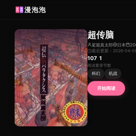
漫泡泡
超传脑
駕籠真太郎
日本
20
最后更新：2026-04-0
107
1
阅读量
章节数
科幻
机战
开始阅读