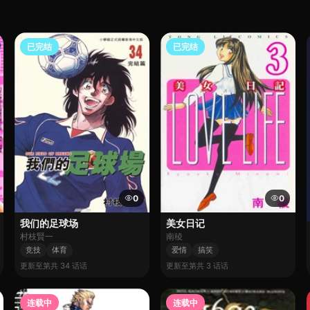
已完结
已完结
0
0
我们的足球场
美女日记
村枝賢一
南稜
竞技
体育
爱情
搞笑
更新至第共 34 话话
更新至第共 3 话话
连载中
连载中