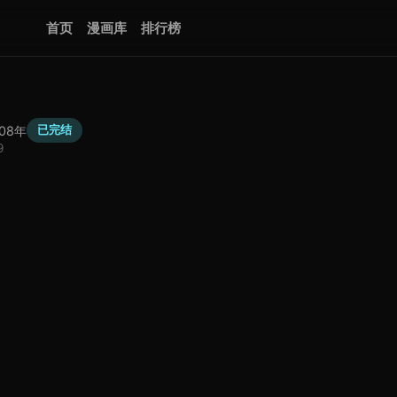
首页
漫画库
排行榜
08年
已完结
9