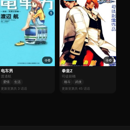
0
0
电车男
拳皇Z
渡邊航
司徒劍橋
爱情
生活
格斗
武侠
更新至第共 3 话话
更新至第共 45 话话