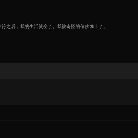
护符之后，我的生活就变了。我被奇怪的傢伙缠上了。