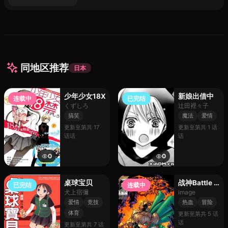
同地区推荐
日本
少年少女18X
新娘出借中
连载中
已完结
くずしろ
辻田裡々子
搞笑
魔法
爱情
更新至第共 17
更新至第共 1 话
话话
话
0
0
桌球宝贝
战神Battle chasers
已完结
连载中
犬上宿彌
image
爱情
竞技
热血
冒险
体育
更新至第共 5 话
话
更新至第共 7 话