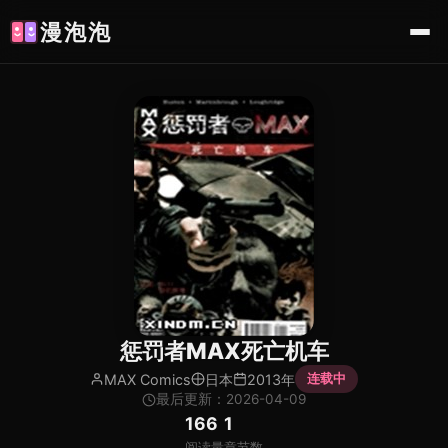
漫泡泡
惩罚者MAX死亡机车
MAX Comics
日本
2013年
连载中
最后更新：2026-04-09
166
1
阅读量
章节数