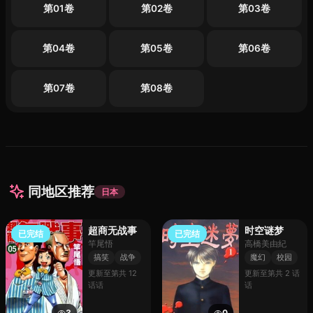
第01卷
第02卷
第03卷
第04卷
第05卷
第06卷
第07卷
第08卷
同地区推荐
日本
超商无战事
时空谜梦
已完结
已完结
竿尾悟
高橋美由紀
搞笑
战争
魔幻
校园
更新至第共 12
更新至第共 2 话
话话
话
3
0