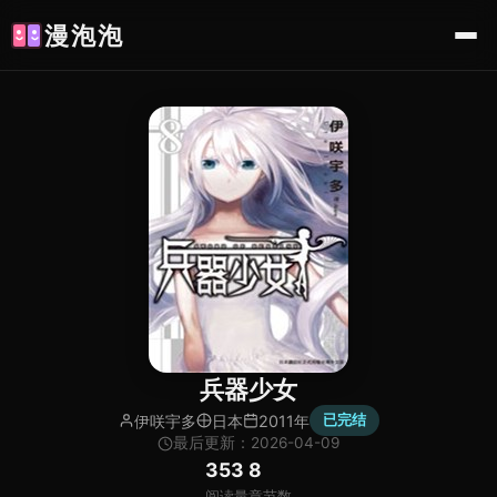
漫泡泡
兵器少女
伊咲宇多
日本
2011年
已完结
最后更新：2026-04-09
353
8
阅读量
章节数