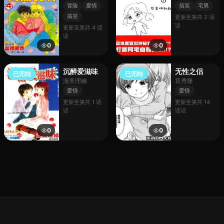
冒险
爱情
搞笑
宅男
搞笑
更新至第共 2 话
话
更新至第共 4 话
话
0
0
沉醉爱滋味
无性之侣
已完结
已完结
渥美理繪
筧秀隆
爱情
爱情
更新至第共 1 话
更新至第共 14
话
话话
0
0