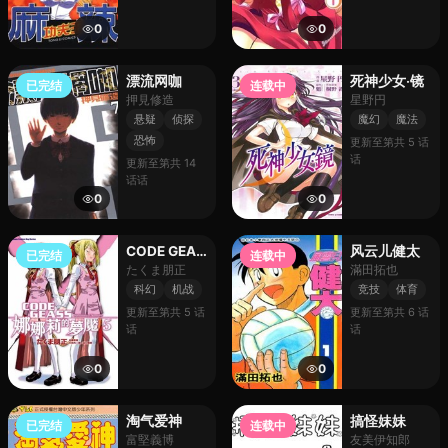
0
0
漂流网咖
死神少女‧镜
已完结
连载中
押見修造
星野円
悬疑
侦探
魔幻
魔法
恐怖
更新至第共 5 话
话
更新至第共 14
话话
0
0
CODE GEASS娜娜莉的梦魇
风云儿健太
已完结
连载中
たくま朋正
滿田拓也
科幻
机战
竞技
体育
更新至第共 5 话
更新至第共 6 话
话
话
0
0
淘气爱神
搞怪妹妹
已完结
连载中
富堅義博
友美伊知郎