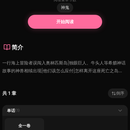
神鬼
开始阅读
简介
一行海上冒险者误闯入奥林匹斯岛|独眼巨人、牛头人等希腊神话
故事的神兽相续出现|他们该怎么应付|怎样离开这座死亡之岛…
共 1 章
倒序
单话
(1)
全一卷