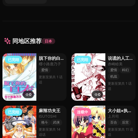
同地区推荐
日本
脱下你的白衣
说谎的人工智能
已完结
已完结
櫻小路鹿乃子
赤崎睦美
爱情
爱情
科幻
机战
更新至第共 1 话
话
更新至第共 1 话
话
0
0
麻辣功夫王
大小姐×执事！
已完结
连载中
ISUTOSHI
上月司
格斗
武侠
百合
后宫
更新至第共 14
更新至第共 11 话
话话
话